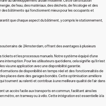
hare du développement urbain moderne. Cette certification
gie, de l'eau, des matériaux, des déchets, de l'écologie et des
réer des bâtiments qui fonctionnent mieux pour les occupants et
garantit que chaque aspect du bâtiment, y compris le stationnement,
s souterrains de 2Amsterdam, offrant des avantages à plusieurs
les tickets et les processus manuels. Notre système équipé d'une
nterruption. Pour les utilisateurs quotidiens, cela signifie qu'il n'est
es via une application avec une disponibilité garantie.
 informations de disponibilité en temps réel et des fonctionnalités de
e des places dans des garages bondés. Cette optimisation améliore
 tournent au ralenti et contribue à une meilleure qualité de l'air dans
nt un accès facile aux transports en commun, facilitant ainsi les
n métro, en tramway ou à vélo. Cette intégration est essentielle à la