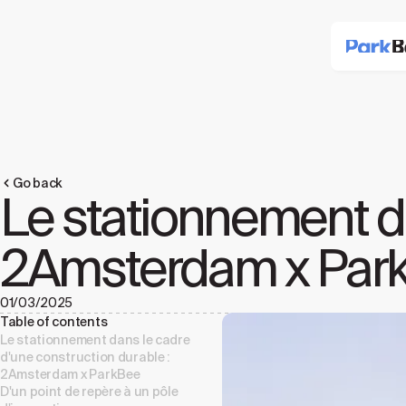
Go back
Le stationnement da
2Amsterdam x Par
01/03/2025
Table of contents
Le stationnement dans le cadre
d'une construction durable :
2Amsterdam x ParkBee
D'un point de repère à un pôle