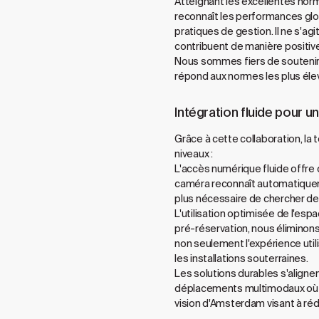
Atteignant les excellentes no
reconnaît les performances glo
pratiques de gestion. Il ne s'a
contribuent de manière positiv
Nous sommes fiers de soutenir 
répond aux normes les plus élevé
Intégration fluide pour u
Grâce à cette collaboration, l
niveaux :
L'accès numérique fluide offre 
caméra reconnaît automatiquement
plus nécessaire de chercher des 
L'utilisation optimisée de l'esp
pré-réservation, nous éliminon
non seulement l'expérience utili
les installations souterraines.
Les solutions durables s'alignen
déplacements multimodaux où les
vision d'Amsterdam visant à rédu