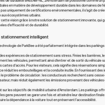
rmes de durabilité BREEAM-NL, 2Amsterdam se positionne comme un p
bales en matière de développement durable dans les domaines de l'éner
git pas uniquement de certifications environnementales, il s'agit de c
e aux écosystèmes urbains.
cette vision grâce à notre solution de stationnement innovante, qui 
es d'efficacité et de durabilité.
n stationnement intelligent
a technologie de ParkBee a été parfaitement intégrée dans les parking
des expériences de stationnement sans stress. Finies les barrières, 
 les véhicules, permettant ainsi d'entrer et de sortir du véhicule sans i
cartes d'accès. Pour les visiteurs, cela signifie des réservations simpl
ace réduit les embouteillages et la conduite inutile. En fournissant des
s le problème de circulation : les conducteurs recherchent sans cess
sateur, mais réduit également les émissions provenant des véhicules qui
t sur les objectifs de mobilité urbaine d'Amsterdam. Les parkings offre
 gens peuvent se garer une fois et atteindre leur destination finale e
ire la dépendance à la voiture tout en préservant l'accessibilité.