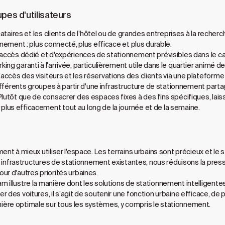
pes d'utilisateurs
ocataires et les clients de l'hôtel ou de grandes entreprises à la rech
nnement : plus connecté, plus efficace et plus durable.
 accès dédié et d'expériences de stationnement prévisibles dans le ca
ing garanti à l'arrivée, particulièrement utile dans le quartier animé
ccès des visiteurs et les réservations des clients via une plateforme
 différents groupes à partir d'une infrastructure de stationnement par
Plutôt que de consacrer des espaces fixes à des fins spécifiques, lai
lus efficacement tout au long de la journée et de la semaine.
ment à mieux utiliser l'espace. Les terrains urbains sont précieux et
es infrastructures de stationnement existantes, nous réduisons la pressio
ur d'autres priorités urbaines.
illustre la manière dont les solutions de stationnement intelligentes con
 des voitures, il s'agit de soutenir une fonction urbaine efficace, de
ère optimale sur tous les systèmes, y compris le stationnement.