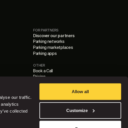
FOR PARTNERS
Discover our partners
Parking networks
Parking marketplaces
Parking apps
OTHER
Book a Call
Pricing
Blog
Cookie Settings
Allow all
Data Processing Agreement
yse our traffic.
Privacy Policy
 analytics
Terms of Use
Customize
y’ve collected