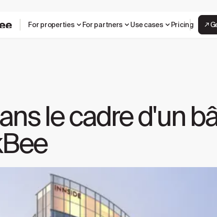
For properties
For partners
Use cases
Pricing
G
ns le cadre d'un bâ
kBee