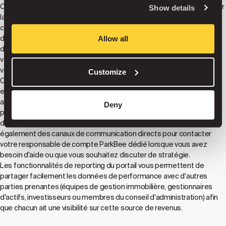
Chez ParkBee, nous croyons en de véritables partenariats fondés sur
Show details
la confiance et la transparence. Le portail des propriétaires reflète
cette philosophie en vous donnant un accès direct aux mêmes
données opérationnelles que nous utilisons en interne. Plus besoin
Allow all
d'attendre les rapports mensuels ou les évaluations trimestrielles :
vous bénéficiez d'une visibilité immédiate sur les performances de
votre parc de stationnement.
Customize
Ce niveau de transparence permet de meilleures conversations
entre ParkBee et les propriétaires. Lorsque les deux parties ont
accès aux mêmes données en temps réel, nous pouvons collaborer
Deny
plus efficacement sur les stratégies d'optimisation, les ajustements
de prix et la planification à long terme. Le portail comprend
également des canaux de communication directs pour contacter
votre responsable de compte ParkBee dédié lorsque vous avez
besoin d'aide ou que vous souhaitez discuter de stratégie.
Les fonctionnalités de reporting du portail vous permettent de
partager facilement les données de performance avec d'autres
parties prenantes (équipes de gestion immobilière, gestionnaires
d'actifs, investisseurs ou membres du conseil d'administration) afin
que chacun ait une visibilité sur cette source de revenus.