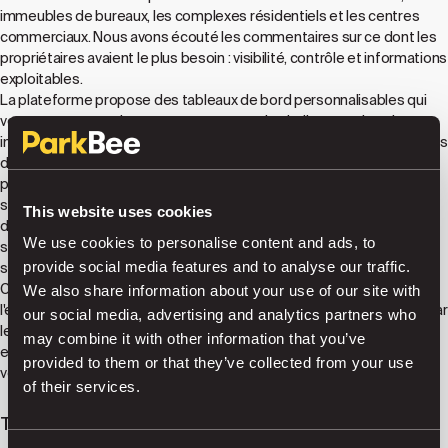
immeubles de bureaux, les complexes résidentiels et les centres
commerciaux. Nous avons écouté les commentaires sur ce dont les
propriétaires avaient le plus besoin : visibilité, contrôle et informations
exploitables.
La plateforme propose des tableaux de bord personnalisables qui
vous permettent de vous concentrer sur les indicateurs les plus
importants pour votre type de propriété spécifique. Les propriétaires
d'hôtels peuvent suivre la répartition des clients par rapport aux
parkings publics, les gestionnaires d'immeubles de bureaux peuvent
surveiller les taux d'utilisation des employés et les propriétaires
This website uses cookies
d'immeubles commerciaux peuvent analyser les habitudes de
We use cookies to personalise content and ads, to
stationnement des clients pendant les principales périodes de
provide social media features and to analyse our traffic.
shopping.
Chaque fonctionnalité a été conçue en tenant compte de
We also share information about your use of our site with
l'expérience utilisateur. Des données complexes sont présentées par
our social media, advertising and analytics partners who
le biais de visualisations claires, des rapports peuvent être générés
may combine it with other information that you’ve
en un clic et l'interface adaptée aux mobiles vous permet de vérifier
provided to them or that they’ve collected from your use
vos opérations de stationnement où que vous soyez.
of their services.
Transparence et partenariat