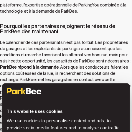
plateforme, l'expertise opérationnelle de ParkingYou combinée à la
technologie et à la demande de ParkBee.
Pourquoi les partenaires rejoignent le réseau de
ParkBee dès maintenant
Le calendrier de ces partenariats n'est pas fortuit. Les propriétaires
de garages et les exploitants de parkings reconnaissent que les
conditions du marché favorisent les alternatives hors rue, mais pour
saisir cette opportunité, les capacités de ParkBee sont nécessaires :
ParkBee répond à la demande.
Alors que les conducteurs fuient les
options coûteuses de la rue, ils recherchent des solutions de
rechange. ParkBee met les garagistes en contact avec cette
demande croissante grâce à notre vaste réseau d'applications, à des
partenariats entre plateformes et à une base d'utilisateurs directe.
Rejoindre ParkBee, c'est accéder à des millions de conducteurs
soucieux des coûts qui recherchent activement de meilleures
options de stationnement.
This website uses cookies
ParkBee fournit la technologie.
Les conducteurs modernes
We use cookies to personalise content and ads, to
s'attendent à des expériences fluides : réservations via des
provide social media features and to analyse our traffic.
applications, accès automatique, tarification transparente et