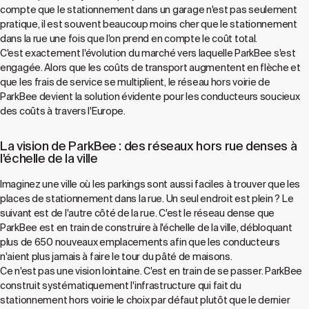
compte que le stationnement dans un garage n'est pas seulement
pratique, il est souvent beaucoup moins cher que le stationnement
dans la rue une fois que l'on prend en compte le coût total.
C'est exactement l'évolution du marché vers laquelle ParkBee s'est
engagée. Alors que les coûts de transport augmentent en flèche et
que les frais de service se multiplient, le réseau hors voirie de
ParkBee devient la solution évidente pour les conducteurs soucieux
des coûts à travers l'Europe.
La vision de ParkBee : des réseaux hors rue denses à
l'échelle de la ville
Imaginez une ville où les parkings sont aussi faciles à trouver que les
places de stationnement dans la rue. Un seul endroit est plein ? Le
suivant est de l'autre côté de la rue. C'est le réseau dense que
ParkBee est en train de construire à l'échelle de la ville, débloquant
plus de 650 nouveaux emplacements afin que les conducteurs
n'aient plus jamais à faire le tour du pâté de maisons.
Ce n'est pas une vision lointaine. C'est en train de se passer. ParkBee
construit systématiquement l'infrastructure qui fait du
stationnement hors voirie le choix par défaut plutôt que le dernier