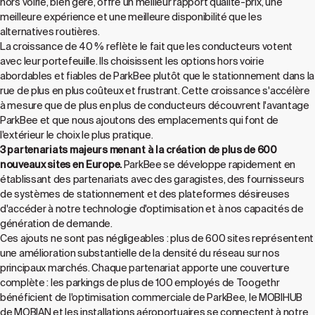
hors voirie, bien géré, offre un meilleur rapport qualité-prix, une
meilleure expérience et une meilleure disponibilité que les
alternatives routières.
La croissance de 40 % reflète le fait que les conducteurs votent
avec leur portefeuille. Ils choisissent les options hors voirie
abordables et fiables de ParkBee plutôt que le stationnement dans la
rue de plus en plus coûteux et frustrant. Cette croissance s'accélère
à mesure que de plus en plus de conducteurs découvrent l'avantage
ParkBee et que nous ajoutons des emplacements qui font de
l'extérieur le choix le plus pratique.
3 partenariats majeurs menant à la création de plus de 600
nouveaux sites en Europe.
ParkBee se développe rapidement en
établissant des partenariats avec des garagistes, des fournisseurs
de systèmes de stationnement et des plateformes désireuses
d'accéder à notre technologie d'optimisation et à nos capacités de
génération de demande.
Ces ajouts ne sont pas négligeables : plus de 600 sites représentent
une amélioration substantielle de la densité du réseau sur nos
principaux marchés. Chaque partenariat apporte une couverture
complète : les parkings de plus de 100 employés de Toogethr
bénéficient de l'optimisation commerciale de ParkBee, le MOBIHUB
de MOBIAN et les installations aéroportuaires se connectent à notre