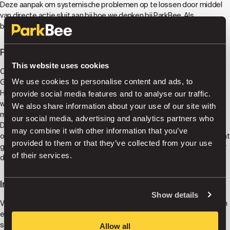
Deze aanpak om systemische problemen op te lossen door middel
van directe actie sluit aan bij hoe we denken bij ParkBee. Als
bestaande structuren niet werken, maak je nieuwe.
Praktische oplossingen voor echte problemen
This website uses cookies
Ons partnerschap biedt parkeeroplossingen op Sportpark Goed
We use cookies to personalise content and ads, to
Genoeg voor zowel het team als de deelnemers aan de wedstrijd.
Het doel is eenvoudig: minder wrijving tijdens de
provide social media features and to analyse our traffic.
wedstrijddagervaring. Minder rondcirkelen om te parkeren betekent
We also share information about your use of our site with
meer tijd om daadwerkelijk naar voetbal te kijken.
our social media, advertising and analytics partners who
Dit is geen sponsoring voor zichtbaarheid - het is operationele
may combine it with other information that you’ve
ondersteuning die een concreet probleem oplost. Vrouwensport kent
provided to them or that they’ve collected from your use
genoeg barrières zonder eraan toe te voegen „waar parkeer ik?” naar
of their services.
de lijst.
Infrastructuur is belangrijk
Show details
Voor de groei van het vrouwenvoetbal in Nederland is meer nodig dan
enthousiasme. Het vereist infrastructuur - trainingsfaciliteiten,
stadions en ja, parkeren. Deze praktische elementen bepalen of
Allow all