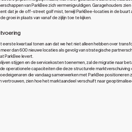
nerschappen van ParkBee zich vermenigvuldigen. Garagehouders zien c
nt dat je de off-street golf mist, terwijl ParkBee-locaties in de buurt
groei in plaats van vanaf de zijlijn toe te kijken.
itvoering
t eerste kwartaal tonen aan dat we het niet alleen hebben over transf
 meer dan 600 nieuwe locaties als gevolg van strategische partners
at ParkBee levert.
ijven stijgen en de servicekosten toenemen, zal de migratie naar bet
 de operationele capaciteiten die deze structurele marktverschuiving
edeigenaren die vandaag samenwerken met ParkBee positioneren zic
n vertrouwen, zien hoe het marktaandeel verschuift naar geoptimalise