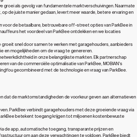
eve groei als gevolg van fundamentele marktverschuivingen. Naarmate
, op de juiste manier gedaan, levert meer waarde, betere ervaring en
voor de betaalbare, betrouwbare off-street opties van ParkBee in
chauffeurs het voordeel van ParkBee ontdekken en we locaties
 groeit snel door samen te werken met garagehouders, aanbieders
ie en mogelijkheden om de vraag te genereren.
netwerkdichtheid in onze belangrijkste markten. Elk partnerschap
teren van de commerciële optimalisatie van ParkBee, MOBIAN's
arkingYou gecombineerd met de technologie en vraag van ParkBee.
nen dat de marktomstandigheden de voorkeur geven aan alternatieven
ieven. ParkBee verbindt garagehouders met deze groeiende vraag via
ParkBee betekent toegang krijgen tot miljoenen kostenbewuste
ia de app, automatische toegang, transparante prijzen en
rastructuur om aan deze verwachtingen te voldoen. ParkBee biedt