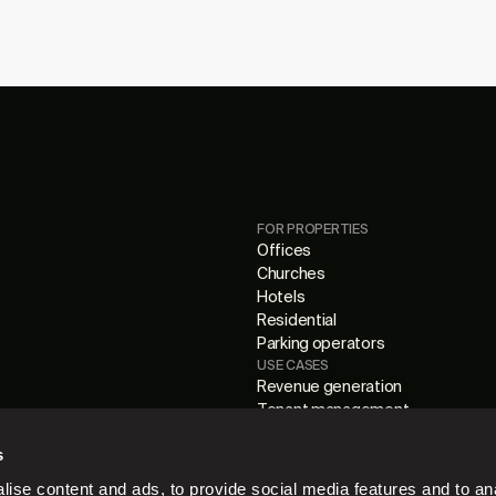
FOR PROPERTIES
Offices
Churches
Hotels
Residential
Parking operators
USE CASES
Revenue generation
Tenant management
Cashless digital parking
s
Parking management
ise content and ads, to provide social media features and to anal