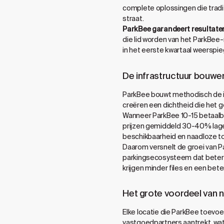
complete oplossingen die tradi
straat.
ParkBee garandeert resultate
die lid worden van het ParkBee
in het eerste kwartaal weerspi
De infrastructuur bouwen
ParkBee bouwt methodisch de inf
creëren een dichtheid die het 
Wanneer ParkBee 10-15 betaalba
prijzen gemiddeld 30-40% lager
beschikbaarheid en naadloze to
Daarom versnelt de groei van Pa
parkingsecosysteem dat beter w
krijgen minder files en een bete
Het grote voordeel van 
Elke locatie die ParkBee toevo
vastgoedpartners aantrekt, wat 