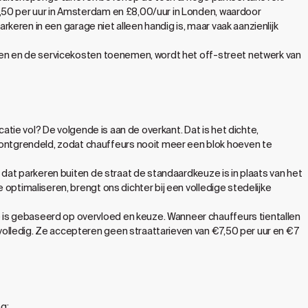
7,50 per uur in Amsterdam en £8,00/uur in Londen, waardoor
arkeren in een garage niet alleen handig is, maar vaak aanzienlijk
jgen en de servicekosten toenemen, wordt het off-street netwerk van
catie vol? De volgende is aan de overkant. Dat is het dichte,
ntgrendeld, zodat chauffeurs nooit meer een blok hoeven te
 dat parkeren buiten de straat de standaardkeuze is in plaats van het
optimaliseren, brengt ons dichter bij een volledige stedelijke
 is gebaseerd op overvloed en keuze. Wanneer chauffeurs tientallen
olledig. Ze accepteren geen straattarieven van €7,50 per uur en €7
g: