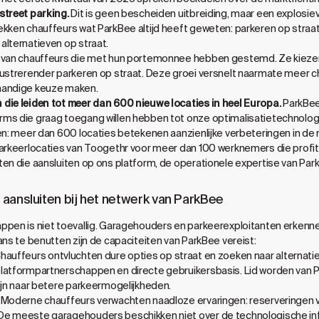
street parking.
Dit is geen bescheiden uitbreiding, maar een explosi
kken chauffeurs wat ParkBee altijd heeft geweten: parkeren op straat
alternatieven op straat.
g van chauffeurs die met hun portemonnee hebben gestemd. Ze kiezen 
rustrerender parkeren op straat. Deze groei versnelt naarmate meer 
handige keuze maken.
die leiden tot meer dan 600 nieuwe locaties in heel Europa.
ParkBee
rms die graag toegang willen hebben tot onze optimalisatietechnolog
en: meer dan 600 locaties betekenen aanzienlijke verbeteringen in de 
parkeerlocaties van Toogethr voor meer dan 100 werknemers die profi
ten die aansluiten op ons platform, de operationele expertise van P
aansluiten bij het netwerk van ParkBee
appen is niet toevallig. Garagehouders en parkeerexploitanten erken
ans te benutten zijn de capaciteiten van ParkBee vereist:
hauffeurs ontvluchten dure opties op straat en zoeken naar alternat
platformpartnerschappen en directe gebruikersbasis. Lid worden van 
ijn naar betere parkeermogelijkheden.
Moderne chauffeurs verwachten naadloze ervaringen: reserveringen v
De meeste garagehouders beschikken niet over de technologische inf