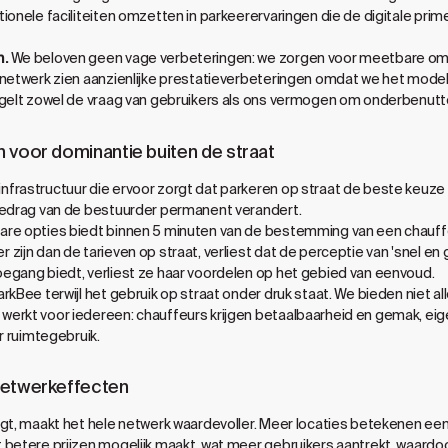
tionele faciliteiten omzetten in parkeerervaringen die de digitale pr
n.
We beloven geen vage verbeteringen: we zorgen voor meetbare omze
-netwerk zien aanzienlijke prestatieverbeteringen omdat we het mod
egelt zowel de vraag van gebruikers als ons vermogen om onderbenutte
 voor dominantie buiten de straat
rastructuur die ervoor zorgt dat parkeren op straat de beste keuze i
gedrag van de bestuurder permanent verandert.
re opties biedt binnen 5 minuten van de bestemming van een chauffeu
 zijn dan de tarieven op straat, verliest dat de perceptie van 'snel
egang biedt, verliest ze haar voordelen op het gebied van eenvoud.
rkBee terwijl het gebruik op straat onder druk staat. We bieden niet a
erkt voor iedereen: chauffeurs krijgen betaalbaarheid en gemak, ei
r ruimtegebruik.
netwerkeffecten
egt, maakt het hele netwerk waardevoller. Meer locaties betekenen ee
betere prijzen mogelijk maakt, wat meer gebruikers aantrekt, waardoor