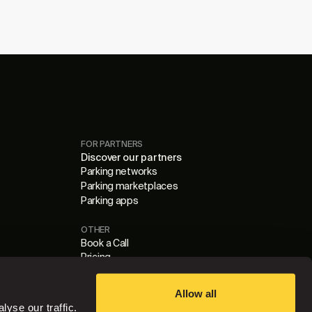
FOR PARTNERS
Discover our partners
Parking networks
Parking marketplaces
Parking apps
OTHER
Book a Call
Pricing
Blog
Cookie Settings
Allow all
Data Processing Agreement
yse our traffic.