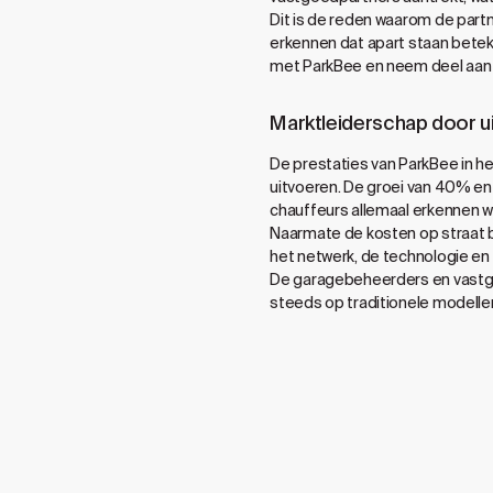
Dit is de reden waarom de part
erkennen dat apart staan beteke
met ParkBee en neem deel aan de 
Marktleiderschap door u
De prestaties van ParkBee in he
uitvoeren. De groei van 40% en
chauffeurs allemaal erkennen w
Naarmate de kosten op straat bl
het netwerk, de technologie en
De garagebeheerders en vastgo
steeds op traditionele modelle