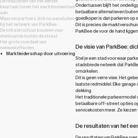
De resultaten van het eerste
Ondertussen blijft het onderli
kwartaal tonen het marktmomentum
betaalbare alternatieven buiten 
aan
goedkoper is dan parkeren op st
Waarom partners zich nu aansluiten
bij het netwerk van ParkBee
Dit is precies de marktverschu
De infrastructuur bouwen voor
ParkBee de voor de hand liggen
dominantie buiten de straat
Het grote voordeel van
De visie van ParkBee: di
netwerkeffecten
Marktleiderschap door uitvoering
Stel je een stad voor waar parke
stadsbrede netwerk dat ParkBe
omcirkelen.
Dit is geen verre visie. Het ge
laatste redmiddel. Elke garage 
dekking.
Het traditionele parkeermodel 
betaalbare off-street opties o
servicekosten meer. Ze kiezen 
De resultaten van het e
De resultaten van ParkBee over