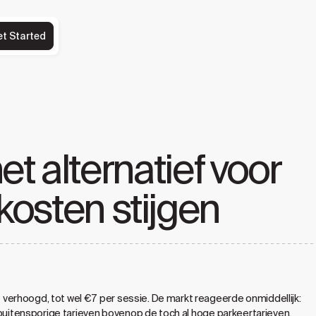
et Started
et alternatief voor
osten stijgen
verhoogd, tot wel €7 per sessie. De markt reageerde onmiddellijk:
t buitensporige tarieven bovenop de toch al hoge parkeertarieven.