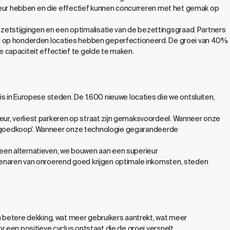
imeur hebben en die effectief kunnen concurreren met het gemak op
tstijgingen en een optimalisatie van de bezettingsgraad. Partners
el op honderden locaties hebben geperfectioneerd. De groei van 40%
 capaciteit effectief te gelde te maken.
s in Europese steden. De 1.600 nieuwe locaties die we ontsluiten,
r, verliest parkeren op straat zijn gemaksvoordeel. Wanneer onze
 en goedkoop'. Wanneer onze technologie gegarandeerde
lleen alternatieven, we bouwen aan een superieur
genaren van onroerend goed krijgen optimale inkomsten, steden
n betere dekking, wat meer gebruikers aantrekt, wat meer
 een positieve cyclus ontstaat die de groei versnelt.