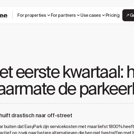
For properties
For partners
Use cases
Pricing
G
et eerste kwartaal: h
aarmate de parkeerk
ift drastisch naar off-street
 buiten dat EasyPark zijn servicekosten met maar liefst 1800% heeft 
n actief op zoek naar betere alternatieven die hen niet bestraffen me