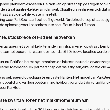
ggende probleem escaleren. De tarieven op straat zijn gestegen tot €
de straat aantrekkelijker zijn dan ooit. Chauffeurs realiseren zich dat p
raat als u de totale kosten meetelt.
iving waar ParkBee naar toe heeft gewerkt. Nu de kosten op straat sti
de oplossing voor kostenbewuste chauffeurs in heel Europa.
chte, stadsbrede off-street netwerken
ergarages net zo makkelijk te vinden zijn als parkeren op straat. Eén lo
e aan het bouwen is, waarmee meer dan 650 nieuwe locaties worden o
beurt nu. ParkBee bouwt systematisch de infrastructuur die ervoor zorgt
die we toevoegen, elk partnerschap dat we aangaan, elke locatie die we 
was gebaseerd op schaarste en vaste klanten. Het model van ParkBee
p loopafstand van hun bestemming hebben, verandert de vergelijking v
voor ParkBee.
erste kwartaal tonen het marktmomentum aan
 het eerste kwartaal van 2025 spreken boekdelen over de marktrichtin