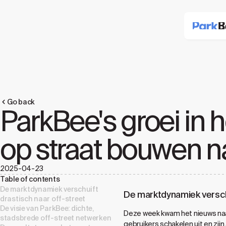
Go back
ParkBee's groei in h
op straat bouwen n
2025-04-23
Table of contents
De marktdynamiek verschuift
De marktdynamiek verschu
drastisch naar off-street
De visie van ParkBee: dichte,
Deze week kwam het nieuws naar
stadsbrede off-street netwerken
gebruikers schakelen uit en zij