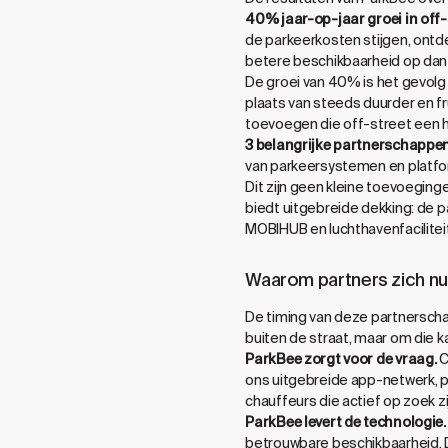
40% jaar-op-jaar groei in off-
de parkeerkosten stijgen, ontde
betere beschikbaarheid op dan 
De groei van 40% is het gevol
plaats van steeds duurder en f
toevoegen die off-street een 
3 belangrijke partnerschappen 
van parkeersystemen en platfo
Dit zijn geen kleine toevoeging
biedt uitgebreide dekking: de 
MOBIHUB en luchthavenfacilitei
Waarom partners zich nu 
De timing van deze partnersch
buiten de straat, maar om die k
ParkBee zorgt voor de vraag.
C
ons uitgebreide app-netwerk, 
chauffeurs die actief op zoek z
ParkBee levert de technologie.
betrouwbare beschikbaarheid. 