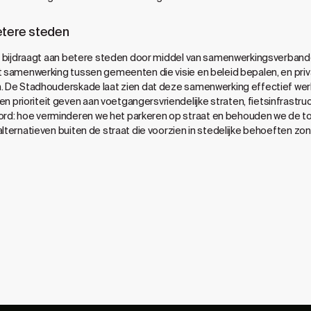
etere steden
 dag bijdraagt aan betere steden door middel van samenwerkingsver
st samenwerking tussen gemeenten die visie en beleid bepalen, en priv
n. De Stadhouderskade laat zien dat deze samenwerking effectief wer
prioriteit geven aan voetgangersvriendelijke straten, fietsinfrastruc
rd: hoe verminderen we het parkeren op straat en behouden we de 
alternatieven buiten de straat die voorzien in stedelijke behoeften z