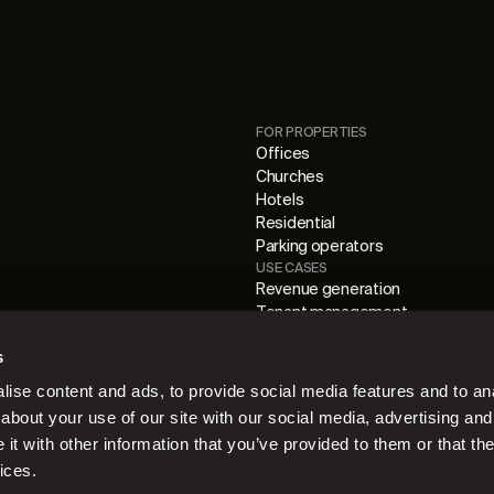
FOR PROPERTIES
Offices
Churches
Hotels
Residential
Parking operators
USE CASES
Revenue generation
Tenant management
Cashless digital parking
s
Parking management
ise content and ads, to provide social media features and to anal
about your use of our site with our social media, advertising and
t with other information that you’ve provided to them or that the
ices.