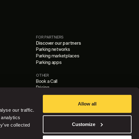
FOR PARTNERS
Discover our partners
Parking networks
Parking marketplaces
Parking apps
OTHER
Book a Call
Pricing
Blog
Cookie Settings
Allow all
Data Processing Agreement
yse our traffic.
Privacy Policy
 analytics
Terms of Use
Customize
y’ve collected