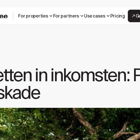
For properties
For partners
Use cases
Pricing
G
ten in inkomsten: 
rskade