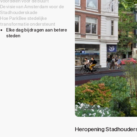
Voordelen voor de buurt
De visie van Amsterdam voor de
Stadhouderskade
Hoe ParkBee stedelijke
transformatie ondersteunt
Elke dag bijdragen aan betere
steden
Heropening Stadhouders