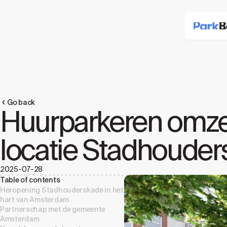
Go back
Huurparkeren omzet
locatie Stadhoude
2025-07-28
Table of contents
Heropening Stadhouderskade in het
hart van Amsterdam
Partnerschap met de gemeente
Amsterdam