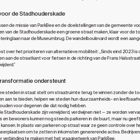
 voor de Stadhouderskade
ssen de missie van ParkBee en de doelstellingen van de gemeente voo
len van de Stadhouderskade een groene straat maken, klaar voor de t
eteringlaan naar de Museumbrug. De wandelboulevard wordt een aange
t over het prioriteren van alternatieve mobiliteit: „Sinds eind 2023
aan de straatkant voor fietsen in de richting van de Frans Halsstraat. I
ijderd.”
transformatie ondersteunt
kBee steden in staat stelt om straatruimte terug te winnen zonder de to
en aan te bieden, helpen we steden hun duurzaamheids- en leefbaarhei
ouden voor degenen die dat nodig hebben.
e Stadhouderskade zijn verwijderd, verdwijnen niet — ze worden vervang
en bewoners kunnen nog steeds parkeren in de buurt, maar nu geeft de
dit kansen. In plaats van parkeren op straat waar ze geen controle o
erplaatsen om te zetten in inkomsten genererende activa. Bedrijv
r verbinding te maken met het vraagnetwerk van ParkBee.