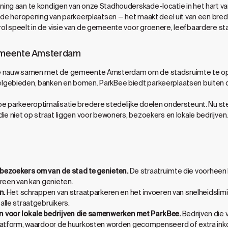
ning aan te kondigen van onze Stadhouderskade-locatie in het hart 
 de heropening van parkeerplaatsen — het maakt deel uit van een bred
l speelt in de visie van de gemeente voor groenere, leefbaardere st
emeente Amsterdam
e nauw samen met de gemeente Amsterdam om de stadsruimte te opti
lgebieden, banken en bomen. ParkBee biedt parkeerplaatsen buiten d
e parkeeroptimalisatie bredere stedelijke doelen ondersteunt. Nu ste
ie niet op straat liggen voor bewoners, bezoekers en lokale bedrijven.
bezoekers om van de stad te genieten.
De straatruimte die voorheen
reen van kan genieten.
n.
Het schrappen van straatparkeren en het invoeren van snelheidslimie
lle straatgebruikers.
 voor lokale bedrijven die samenwerken met ParkBee.
Bedrijven die
platform, waardoor de huurkosten worden gecompenseerd of extra i