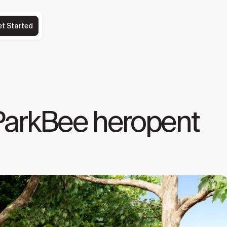
et Started
ParkBee heropent