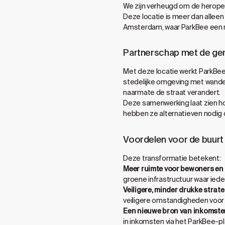
We zijn verheugd om de herope
Deze locatie is meer dan alleen
Amsterdam, waar ParkBee een ro
Partnerschap met de g
Met deze locatie werkt ParkBe
stedelijke omgeving met wande
naarmate de straat verandert.
Deze samenwerking laat zien ho
hebben ze alternatieven nodig d
Voordelen voor de buurt
Deze transformatie betekent:
Meer ruimte voor bewoners en 
groene infrastructuur waar iede
Veiligere, minder drukke strate
veiligere omstandigheden voor a
Een nieuwe bron van inkomsten
in inkomsten via het ParkBee-