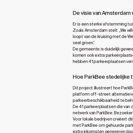
De visie van Amsterdam
Er is een sterke afstemming tu
Zoals Amsterdam stelt: „We wil
loopt van de kruising met de W
veel groen.”
De gemeente is duidelijk gewees
komen ook extra parkeerplaatsen 
hebben 41 parkeerplaatsen verw
Hoe ParkBee stedelijke 
Dit project illustreert hoe Par
platform off-street alternatiev
parkeerbeschikbaarheid te beh
De 41 parkeerplaatsen die van d
netwerk van ParkBee. Bezoekers 
Voor lokale bedrijven creëert 
met ParkBee om gehuurde parke
extra inkomsten genereren doo