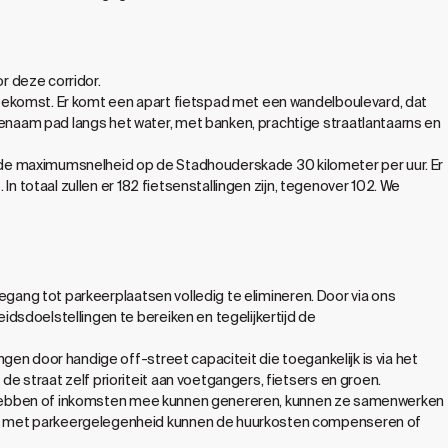
r deze corridor.
oekomst. Er komt een apart fietspad met een wandelboulevard, dat
naam pad langs het water, met banken, prachtige straatlantaarns en
 is de maximumsnelheid op de Stadhouderskade 30 kilometer per uur. Er
n totaal zullen er 182 fietsenstallingen zijn, tegenover 102. We
egang tot parkeerplaatsen volledig te elimineren. Door via ons
dsdoelstellingen te bereiken en tegelijkertijd de
en door handige off-street capaciteit die toegankelijk is via het
 straat zelf prioriteit aan voetgangers, fietsers en groen.
ver hebben of inkomsten mee kunnen genereren, kunnen ze samenwerken
en met parkeergelegenheid kunnen de huurkosten compenseren of